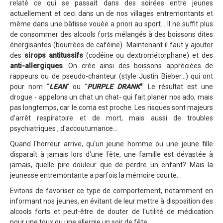
relaté ce qui se passait dans des soirées entre jeunes
actuellement et ceci dans un de nos villages entremontants et
même dans une bâtisse vouée a priori au sport... Il ne suffit plus
de consommer des alcools forts mélangés à des boissons dites
énergisantes (bourrées de caféine). Maintenant il faut y ajouter
des
sirops antitussifs
(codéine ou dextrométorphane) et des
anti-allergiques
. On crée ainsi des boissons appréciées de
rappeurs ou de pseudo-chanteur (style Justin Bieber...) qui ont
pour nom "
LEAN
" ou "
PURPLE
DRANK
"
. Le résultat est une
drogue - appelons un chat un chat- qui fait planer nos ado, mais
pas longtemps, car le coma est proche. Les risques sont majeurs
d'arrêt respiratoire et de mort, mais aussi de troubles
psychiatriques , d'accoutumance...
Quand l'horreur arrive, qu'un jeune homme ou une jeune fille
disparaît à jamais lors d'une fête, une famille est dévastée à
jamais, quelle pire douleur que de perdre un enfant? Mais la
jeunesse entremontante a parfois la mémoire courte.
Evitons de favoriser ce type de comportement, notamment en
informant nos jeunes, en évitant de leur mettre à disposition des
alcools forts et peut-être de douter de l'utilité de médication
pour une toux ou une allergie un soir de fête...